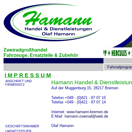
Zweiradgroßhandel
Fahrzeuge, Ersatzteile &
Zubehör
Fahrradprogr
I M P R E S S U M
ANSCHRIFT UND
Hamann Handel & Dienstleistu
FIRMENSITZ
Auf der Muggenburg 15, 28217 Bremen
Telefon +049 - (0)421 - 87 07 15
Telefax +049 - (0)421 - 87 07 14
Internet:
www.hamann-bremen.de
E-Mail:
hamann-zweirad@web.de
Olaf Hamann
GESCHÄFTSINHABER
UMSATZSTEUER-